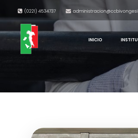
(0221) 4534737
administracion@ccbivongesi
INICIO
INSTIT